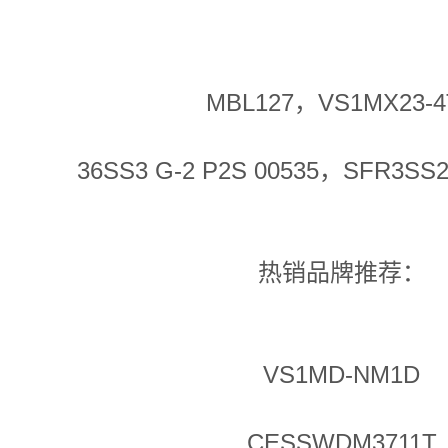
MBL127，VS1MX23-4
36SS3 G-2 P2S 00535，SFR3SS2 
热销品牌推荐：
VS1MD-NM1D
CESSWDM3711T