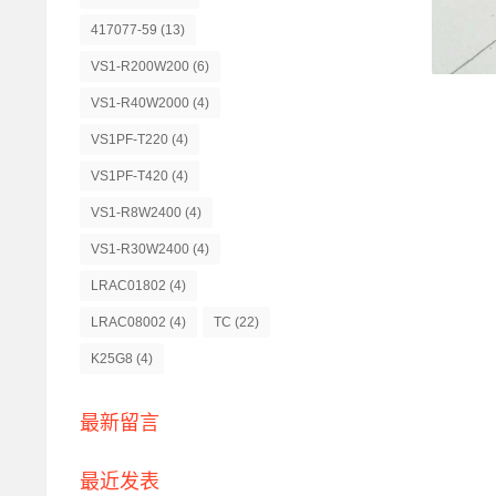
417077-59
(13)
VS1-R200W200
(6)
VS1-R40W2000
(4)
VS1PF-T220
(4)
VS1PF-T420
(4)
VS1-R8W2400
(4)
VS1-R30W2400
(4)
LRAC01802
(4)
LRAC08002
(4)
TC
(22)
K25G8
(4)
最新留言
最近发表