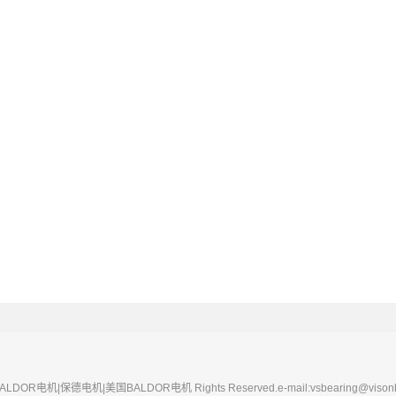
 BALDOR电机|保德电机|美国BALDOR电机 Rights Reserved.e-mail:vsbearing@visonb