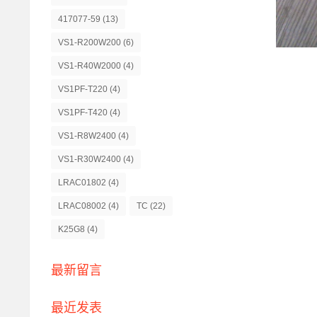
417077-59
(13)
VS1-R200W200
(6)
VS1-R40W2000
(4)
VS1PF-T220
(4)
VS1PF-T420
(4)
VS1-R8W2400
(4)
VS1-R30W2400
(4)
LRAC01802
(4)
LRAC08002
(4)
TC
(22)
K25G8
(4)
最新留言
最近发表