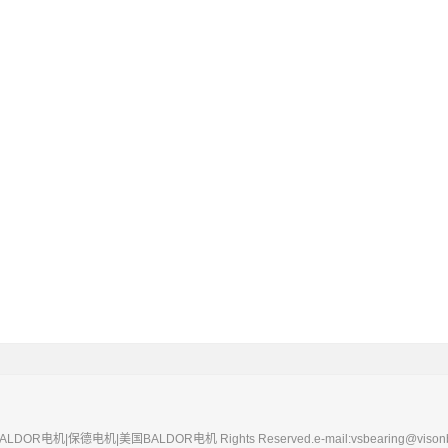
 BALDOR电机|保德电机|美国BALDOR电机 Rights Reserved.e-mail:vsbearing@visonb